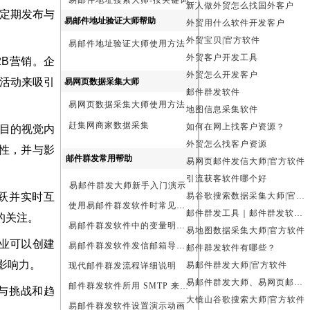
易邮件地址搜索大师-按关键词搜索方法
新人做外贸怎么找国外客户
，并定期发布与
易邮件地址验证大师帮助
外贸用什么软件开发客户
外贸宝贝|官方软件
易邮件地址验证大师使用方法
外贸客户开发工具
2B营销。企
外贸怎么开发客户
上活动来吸引
易网页数据采集大师
邮件群发软件
易网页数据采集大师使用方法
地图信息采集软件
赶集网商家数据采集
如何在网上找客户资源？
目的视觉内
外贸怎么找客户资源
可见性，并与影
邮件群发常用帮助
易网页邮件发信大师|官方软件
引流获客软件哪个好
易邮件群发大师新手入门演示
跃并实时互
易谷歌搜索数据采集大师|官方软件
使用易邮件群发软件时常见问题解决方法问与答
邮件群发工具｜邮件群发软件｜邮件群发器
的关注。
易邮件群发软件中的变量明及使用注意事项
易地图数据采集大师|官方软件
业可以创建
易邮件群发软件发信邮箱导入格式编写演示
邮件群发软件有哪些？
影响力。
易邮件群发大师|官方软件
现代邮件群发流程详细说明
易邮件群发大师、易网页邮件发信大师和大镜山协议邮件群发大师区别
邮件群发软件所用 SMTP 来源说明
与挑战和趋
大镜山谷歌搜索大师|官方软件
易邮件群发软件设置演示动画