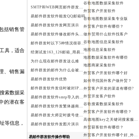
谷歌地图数据采集软件
SMTP和WEB网页邮件群发软件的区别
外贸客户开发软件
易邮件群发软件能发QQ邮箱吗
谷歌地图数据采集专业版
易邮件群发软件发网页演示
外贸客户软件有哪些？
，包括销售管
易邮件群发软件修改邮件头邮件人和时间演示
做外贸用什么软件找客户
谷歌地图信息采集软件
邮件群发时以下5种情况很容易进垃圾箱或被拒收
地图信息采集软件
工具，适合
经测试发163_126邮箱_用易邮件群发软件不一定需要中继
地图数据采集软件有哪些
为什么现在邮件群发这么难
地图商家采集软件
邮件群发的邮件为什么会被退回
理、销售漏
外贸客户开发软件哪个好
易邮件群发软件优势
如何寻找国外客户做外贸？
邮件群发软件发信时被封IP怎么办
外贸客户开发的渠道有哪些?
搜索数据采
外贸开发客户软件
易邮件群发软件smtp导入的最简格式
场中的潜在客
谷歌搜索数据采集软件
易邮件群发软件发繁体越南文等外文演示
外贸客户开发软件有哪些？
易邮件群发大师定时拨号使用设置方法
高德地图key之关键词搜索服务充值方法
址等信息，
易邮件群发软件发图片演示
外贸获客软件有哪些？
外贸客户开发软件哪个好_外贸客户开发软件
易邮件群发软件操作帮助